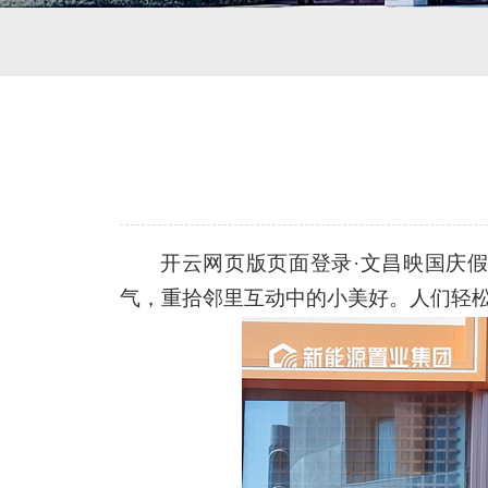
开云网页版页面登录
·
文昌映国庆
气
，
重拾邻里互动中的小美好。人们轻