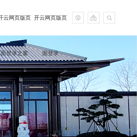
开云网页版页
开云网页版页
宣园地
面登录之窗
面登录
楼盘
开云网页版页面登录
用户反馈