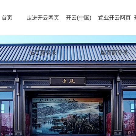
首页
走进开云网页
开云(中国)
置业开云网页
集团新闻
媒体报道
宣传片
税
版页面登录
版页面登录
董事长致辞
集团简介
企业文化
在售楼盘
资质荣誉
成功