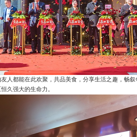
的友人都能在此欢聚
，
共
品美
食
，
分享生活之趣
，畅叙
区
恒久
强大
的生命力。