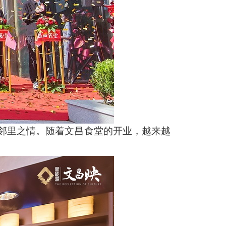
邻里之情。随着
文昌食堂
的开业
，
越来越