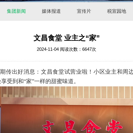
集团新闻
媒体报道
宣传片
税宣园地
文昌食堂 业主之“家”
2024-11-04 阅读次数：6647次
假期
传出好消息：
文昌食堂试营业
啦！小区
业主和周
松享受到和
“
家
”
一样的
甜蜜
味道。