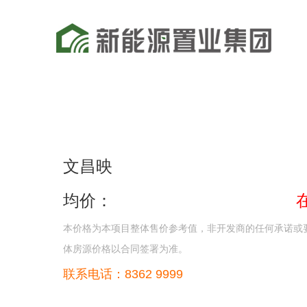
文昌映
均价：
本价格为本项目整体售价参考值，非开发商的任何承诺或
体房源价格以合同签署为准。
联系电话：8362 9999