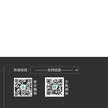
设计及规划）、SCD（香港）郑树芬设计事务所（样板精装
居者的情感，让居住回归生活、回归自然。
快速链接：
录