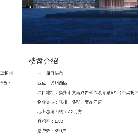
楼盘介绍
一、项目信息
区位：扬州西区
项目地址：扬州市文昌路西延线暖青路6号（距离扬州
物业类型：联排、叠墅、奢品洋房
地上总建面约：7.2万方
容积率：1.03
总户数：390户