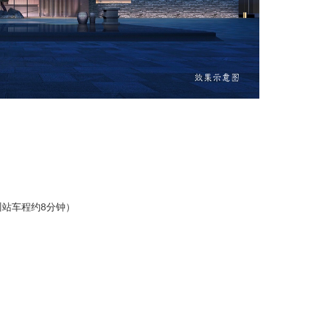
站车程约8分钟）