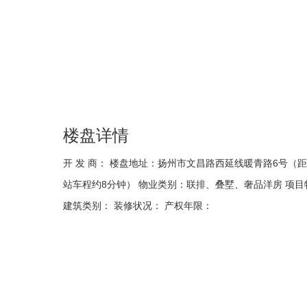
楼盘详情
开 发 商： 楼盘地址：扬州市文昌路西延线暖青路6号（距离扬州
站车程约8分钟） 物业类别：联排、叠墅、奢品洋房 项目特色：
建筑类别： 装修状况： 产权年限：