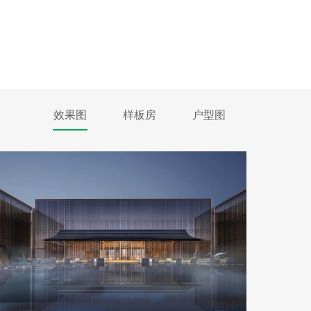
+战略板块、70 座精品项目、16 万+业主覆盖。秉承“与人
居产品。开云网页版页面登录文昌映，是开云网页版页面登录
而精的高品质别墅住区，为客户提供高阶圈层体验和高品质居
效果图
样板房
户型图
华城繁华商圈，多年资源倾斜加板块聚能裂变，扬州城市墅
扬州火车站、约10分钟抵达京华城、蜀冈万达商圈，近享体
场自有“西”引力。
客茶艺室、亲子厨房、儿童游戏厅等，为高端业主提供日常
风格，依托建筑的布置格局，采用“一园、两院、十三巷”的空